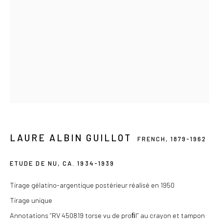
Ou sur rendez-vous
Privacy Policy
COPYRIGHT © 2026 LES DOUCHES LA GALERIE
SITE BY ARTLOGIC
LAURE ALBIN GUILLOT
FRENCH,
1879-1962
ETUDE DE NU
,
CA. 1934-1939
Tirage gélatino-argentique postérieur réalisé en 1950
Tirage unique
Annotations “RV 450819 torse vu de proﬁl” au crayon et tampon