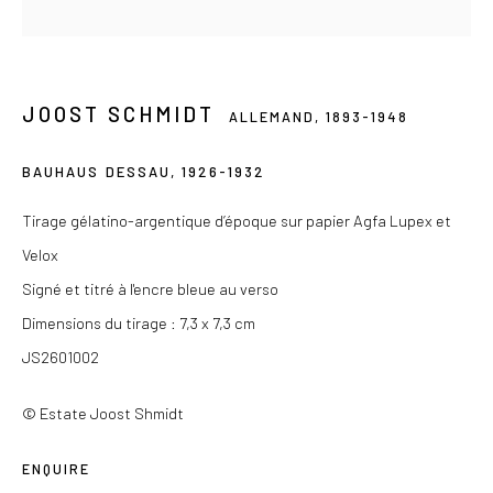
Ou sur rendez-vous
JOOST SCHMIDT
ALLEMAND,
1893-1948
Privacy Policy
BAUHAUS DESSAU
,
1926-1932
COPYRIGHT © 2026 LES DOUCHES LA GALERIE
Tirage gélatino-argentique d’époque sur papier Agfa Lupex et
SITE BY ARTLOGIC
Velox
Signé et titré à l'encre bleue au verso
Dimensions du tirage : 7,3 x 7,3 cm
JS2601002
© Estate Joost Shmidt
ENQUIRE