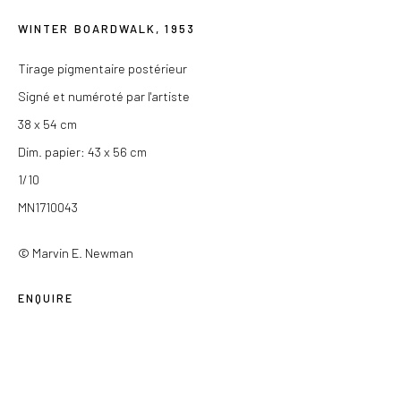
Du mercredi au samedi de 14h à 19h
WINTER BOARDWALK
,
1953
Ou sur rendez-vous
Tirage pigmentaire postérieur
Signé et numéroté par l'artiste
38 x 54 cm
Dim. papier: 43 x 56 cm
Privacy Policy
1/10
COPYRIGHT © 2026 LES DOUCHES LA GALERIE
MN1710043
SITE BY ARTLOGIC
© Marvin E. Newman
ENQUIRE