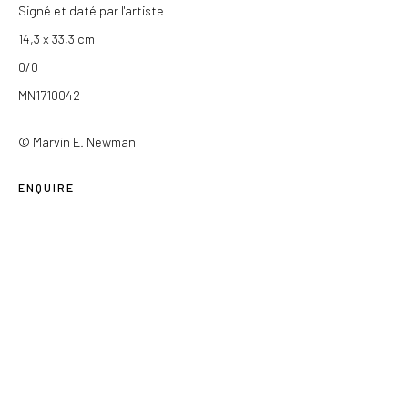
Signé et daté par l'artiste
Du mercredi au samedi de 14h à 19h
14,3 x 33,3 cm
Ou sur rendez-vous
0/0
MN1710042
© Marvin E. Newman
Privacy Policy
ENQUIRE
COPYRIGHT © 2026 LES DOUCHES LA GALERIE
SITE BY ARTLOGIC