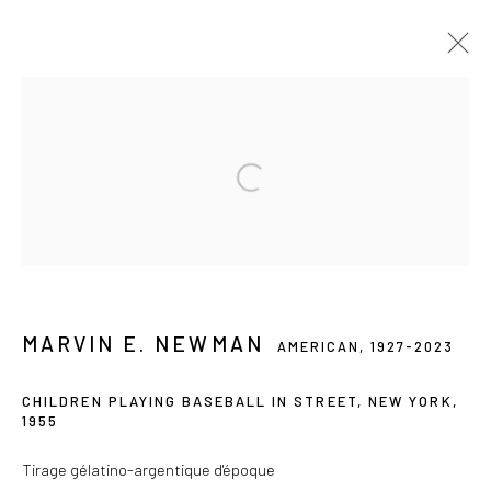
MARVIN E. NEWMAN
AMERICAN,
1927-2023
OVERVIEW
WORKS
VIDEO
SERIES
BIOGRAPHY
PRESS
EXHIBITIONS
PUBLICATIONS
NEWS
ART FAIRS
Les Douches la Galerie
MARVIN E. NEWMAN
54, rue Chapon
AMERICAN,
1927-2023
75003 Paris
CHILDREN PLAYING BASEBALL IN STREET, NEW YORK
,
1955
+33 (0) 9 61 48 92 34
contact@lesdoucheslagalerie.com
Tirage gélatino-argentique d'époque