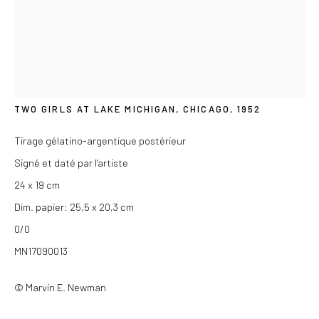
Du mercredi au samedi de 14h à 19h
Ou sur rendez-vous
MARVIN E. NEWMAN
AMERICAN,
1927-2023
TWO GIRLS AT LAKE MICHIGAN, CHICAGO
,
1952
Privacy Policy
Tirage gélatino-argentique postérieur
COPYRIGHT © 2026 LES DOUCHES LA GALERIE
Signé et daté par l'artiste
SITE BY ARTLOGIC
24 x 19 cm
Dim. papier: 25,5 x 20,3 cm
0/0
MN17090013
© Marvin E. Newman