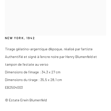
Du mercredi au samedi de 14h à 19h
Ou sur rendez-vous
ERWIN BLUMENFELD
GERMAN,
1897-1969
NEW YORK
,
1942
Privacy Policy
COPYRIGHT © 2026 LES DOUCHES LA GALERIE
Tirage gélatino-argentique d'époque, réalisé par l'artiste
SITE BY ARTLOGIC
Authentifié et signé à l’encre noire par Henry Blumenfeld et
tampon de l’estate au verso
Dimensions de l’image : 34,3 x 27 cm
Dimensions du tirage : 35,5 x 28,1 cm
EB2504003
© Estate Erwin Blumenfeld