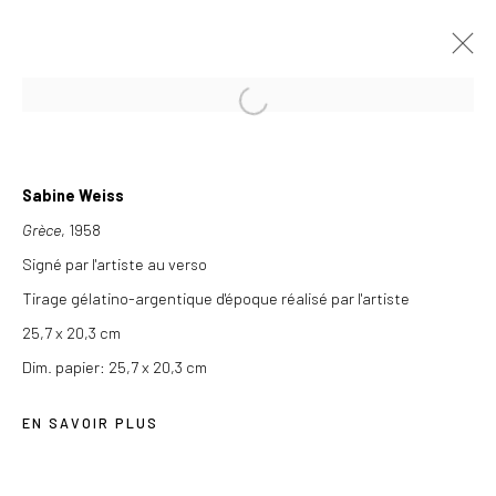
ŒUVRES
Sabine Weiss
Grèce
, 1958
Signé par l'artiste au verso
Tirage gélatino-argentique d'époque réalisé par l'artiste
Les Douches la Galerie
25,7 x 20,3 cm
54, rue Chapon
Dim. papier: 25,7 x 20,3 cm
75003 Paris
EN SAVOIR PLUS
+33 (0) 9 61 48 92 34
contact@lesdoucheslagalerie.com