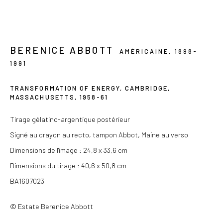
Du mercredi au samedi de 14h à 19h
Ou sur rendez-vous
BERENICE ABBOTT
AMÉRICAINE,
1898-
1991
TRANSFORMATION OF ENERGY, CAMBRIDGE,
Privacy Policy
MASSACHUSETTS
,
1958-61
COPYRIGHT © 2026 LES DOUCHES LA GALERIE
Tirage gélatino-argentique postérieur
SITE BY ARTLOGIC
Signé au crayon au recto, tampon Abbot, Maine au verso
Dimensions de l'image : 24,8 x 33,6 cm
Dimensions du tirage : 40,6 x 50,8 cm
BA1607023
© Estate Berenice Abbott