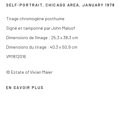
SELF-PORTRAIT, CHICAGO AREA
,
JANUARY 1978
Du mercredi au samedi de 14h à 19h
Tirage chromogène posthume
Ou sur rendez-vous
Signé et tamponné par John Maloof
Dimensions de l'image : 25,3 x 38,3 cm
Dimensions du tirage : 40,3 x 50,9 cm
VM1812016
Privacy Policy
COPYRIGHT © 2026 LES DOUCHES LA GALERIE
© Estate of Vivian Maier
SITE BY ARTLOGIC
EN SAVOIR PLUS