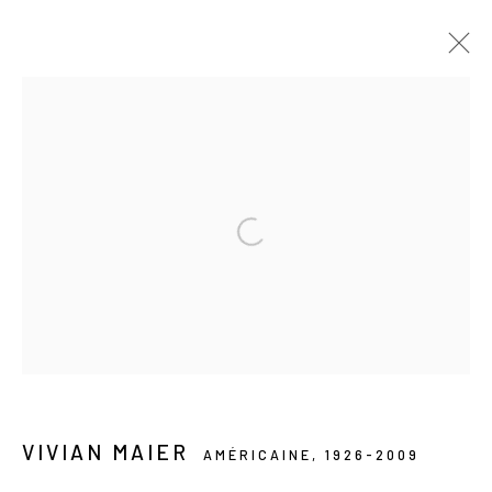
ŒUVRES
Les Douches la Galerie
54, rue Chapon
75003 Paris
+33 (0) 9 61 48 92 34
VIVIAN MAIER
AMÉRICAINE,
1926-2009
contact@lesdoucheslagalerie.com