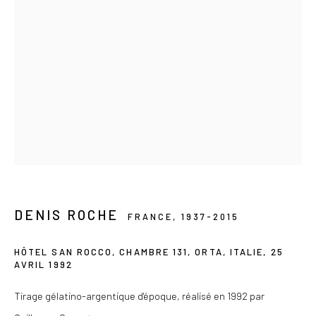
Privacy Policy
COPYRIGHT © 2026 LES DOUCHES LA GALERIE
SITE BY ARTLOGIC
DENIS ROCHE
FRANCE,
1937-2015
HÔTEL SAN ROCCO, CHAMBRE 131, ORTA, ITALIE
,
25
AVRIL 1992
Tirage gélatino-argentique d'époque, réalisé en 1992 par