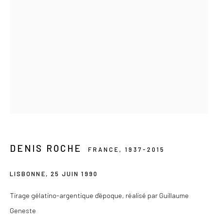
Privacy Policy
COPYRIGHT © 2026 LES DOUCHES LA GALERIE
SITE BY ARTLOGIC
DENIS ROCHE
FRANCE,
1937-2015
LISBONNE
,
25 JUIN 1990
Tirage gélatino-argentique d'époque, réalisé par Guillaume
Geneste