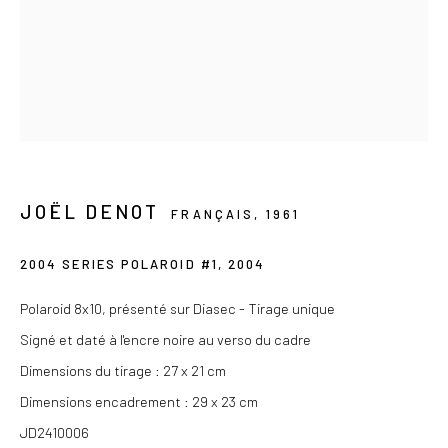
Privacy Policy
COPYRIGHT © 2026 LES DOUCHES LA GALERIE
SITE BY ARTLOGIC
JOËL DENOT
FRANÇAIS,
1961
2004 SERIES POLAROID #1
,
2004
Polaroid 8x10, présenté sur Diasec - Tirage unique
Signé et daté à l'encre noire au verso du cadre
Dimensions du tirage : 27 x 21 cm
Dimensions encadrement : 29 x 23 cm
JD2410006