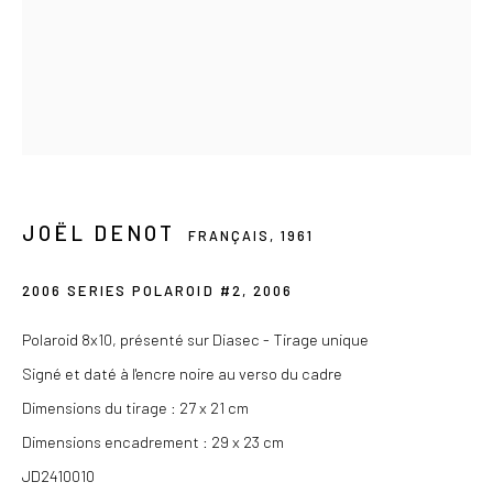
Du mercredi au samedi de 14h à 19h
Ou sur rendez-vous
Privacy Policy
COPYRIGHT © 2026 LES DOUCHES LA GALERIE
JOËL DENOT
FRANÇAIS,
1961
SITE BY ARTLOGIC
2006 SERIES POLAROID #2
,
2006
Polaroid 8x10, présenté sur Diasec - Tirage unique
Signé et daté à l'encre noire au verso du cadre
Dimensions du tirage : 27 x 21 cm
Dimensions encadrement : 29 x 23 cm
JD2410010