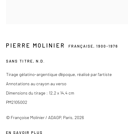
Ou sur rendez-vous
Privacy Policy
PIERRE MOLINIER
FRANÇAISE,
1900-1976
COPYRIGHT © 2026 LES DOUCHES LA GALERIE
SITE BY ARTLOGIC
SANS TITRE
,
N.D.
Tirage gélatino-argentique d'époque, réalisé par l'artiste
Annotations au crayon au verso
Dimensions du tirage : 12,2 x 14,4 cm
PM2105002
© Françoise Molinier / ADAGP, Paris, 2026
EN SAVOIR PLUS