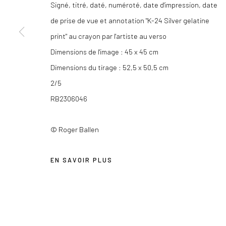
Signé, titré, daté, numéroté, date d'impression, date
54, rue Chapon
contact@lesdoucheslagalerie.c
de prise de vue et annotation "K-24 Silver gelatine
75003 Paris
print" au crayon par l'artiste au verso
Dimensions de l'image : 45 x 45 cm
Privacy Policy
Dimensions du tirage : 52,5 x 50,5 cm
COPYRIGHT © 2026 LES DOUCHES LA GALERIE
SITE BY AR
2/5
RB2306046
© Roger Ballen
EN SAVOIR PLUS