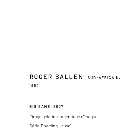
ROGER BALLEN
PR
SUD-AFRICAIN,
1950
ROGER BALLEN
SUD-AFRICAIN,
1950
BIG GAME
,
2007
Tirage gélatino-argentique d'époque
Série "Boarding House"
Les Douches la Galerie
+33 (0) 9 61 48 92 34