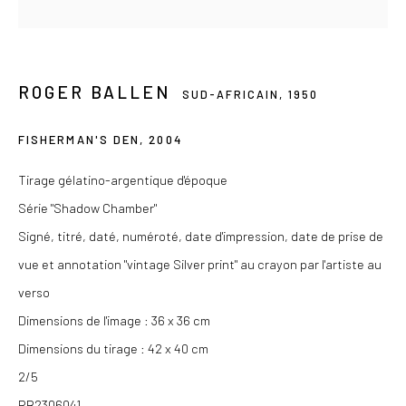
Du mercredi au samedi de 14h à 19h
Ou sur rendez-vous
ROGER BALLEN
SUD-AFRICAIN,
1950
FISHERMAN'S DEN
,
2004
Privacy Policy
Tirage gélatino-argentique d'époque
COPYRIGHT © 2026 LES DOUCHES LA GALERIE
Série "Shadow Chamber"
SITE BY ARTLOGIC
Signé, titré, daté, numéroté, date d'impression, date de prise de
vue et annotation "vintage Silver print" au crayon par l'artiste au
verso
Dimensions de l'image : 36 x 36 cm
Dimensions du tirage : 42 x 40 cm
2/5
RB2306041