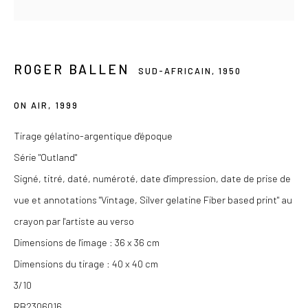
Du mercredi au samedi de 14h à 19h
Ou sur rendez-vous
ROGER BALLEN
SUD-AFRICAIN,
1950
ON AIR
,
1999
Privacy Policy
Tirage gélatino-argentique d'époque
COPYRIGHT © 2026 LES DOUCHES LA GALERIE
Série "Outland"
SITE BY ARTLOGIC
Signé, titré, daté, numéroté, date d'impression, date de prise de
vue et annotations "Vintage, Silver gelatine Fiber based print" au
crayon par l'artiste au verso
Dimensions de l'image : 36 x 36 cm
Dimensions du tirage : 40 x 40 cm
3/10
RB2306016