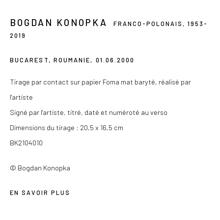
contact@lesdoucheslagalerie.com
BOGDAN KONOPKA
FRANCO-POLONAIS,
1953-
Du mercredi au samedi de 14h à 19h
2019
Ou sur rendez-vous
BUCAREST, ROUMANIE
,
01.06.2000
Tirage par contact sur papier Foma mat baryté, réalisé par
l'artiste
Privacy Policy
Signé par l'artiste, titré, daté et numéroté au verso
COPYRIGHT © 2026 LES DOUCHES LA GALERIE
Dimensions du tirage : 20,5 x 16,5 cm
SITE BY ARTLOGIC
BK2104010
© Bogdan Konopka
EN SAVOIR PLUS