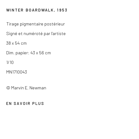
Du mercredi au samedi de 14h à 19h
WINTER BOARDWALK
,
1953
Ou sur rendez-vous
Tirage pigmentaire postérieur
Signé et numéroté par l'artiste
38 x 54 cm
Dim. papier: 43 x 56 cm
Privacy Policy
1/10
COPYRIGHT © 2026 LES DOUCHES LA GALERIE
MN1710043
SITE BY ARTLOGIC
© Marvin E. Newman
EN SAVOIR PLUS