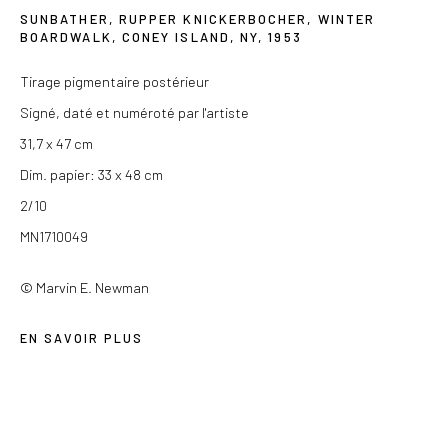
SUNBATHER, RUPPER KNICKERBOCHER, WINTER
Du mercredi au samedi de 14h à 19h
BOARDWALK, CONEY ISLAND, NY
,
1953
Ou sur rendez-vous
Tirage pigmentaire postérieur
Signé, daté et numéroté par l'artiste
31,7 x 47 cm
Dim. papier: 33 x 48 cm
Privacy Policy
2/10
COPYRIGHT © 2026 LES DOUCHES LA GALERIE
MN1710049
SITE BY ARTLOGIC
© Marvin E. Newman
EN SAVOIR PLUS