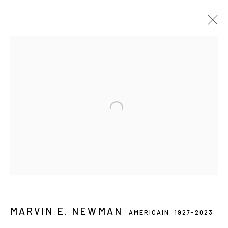
MARVIN E. NEWMAN
AMÉRICAIN,
1927-2023
PRÉSENTATION
ŒUVRES
VIDÉO
SÉRIES
BIOGRAPHIE
PRESSE
EXPOSITIONS
CATALOGUES
ACTUALITÉS
FOIRES
Les Douches la Galerie
54, rue Chapon
75003 Paris
+33 (0) 9 61 48 92 34
MARVIN E. NEWMAN
AMÉRICAIN,
1927-2023
contact@lesdoucheslagalerie.com