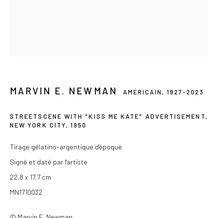
Du mercredi au samedi de 14h à 19h
Ou sur rendez-vous
MARVIN E. NEWMAN
Privacy Policy
AMÉRICAIN,
1927-2023
COPYRIGHT © 2026 LES DOUCHES LA GALERIE
STREETSCENE WITH "KISS ME KATE" ADVERTISEMENT,
SITE BY ARTLOGIC
NEW YORK CITY
,
1950
Tirage gélatino-argentique d'époque
Signé et daté par l'artiste
22,8 x 17,7 cm
MN1710032
© Marvin E. Newman