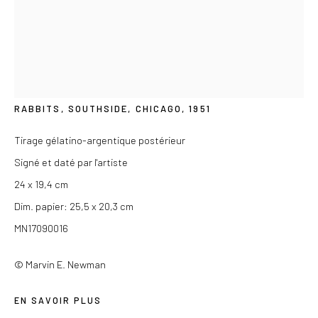
Du mercredi au samedi de 14h à 19h
Ou sur rendez-vous
MARVIN E. NEWMAN
AMÉRICAIN,
1927-2023
RABBITS, SOUTHSIDE, CHICAGO
,
1951
Privacy Policy
Tirage gélatino-argentique postérieur
COPYRIGHT © 2026 LES DOUCHES LA GALERIE
Signé et daté par l'artiste
SITE BY ARTLOGIC
24 x 19,4 cm
Dim. papier: 25,5 x 20,3 cm
MN17090016
© Marvin E. Newman
EN SAVOIR PLUS