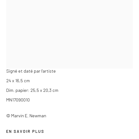
Du mercredi au samedi de 14h à 19h
Ou sur rendez-vous
MARVIN E. NEWMAN
AMÉRICAIN,
1927-2023
GIRLS PLAYING JUMP ROPE, CHICAGO
,
1950
Privacy Policy
Tirage gélatino-argentique postérieur
COPYRIGHT © 2026 LES DOUCHES LA GALERIE
Signé et daté par l'artiste
SITE BY ARTLOGIC
24 x 16,5 cm
Dim. papier: 25,5 x 20,3 cm
MN17090010
© Marvin E. Newman
EN SAVOIR PLUS