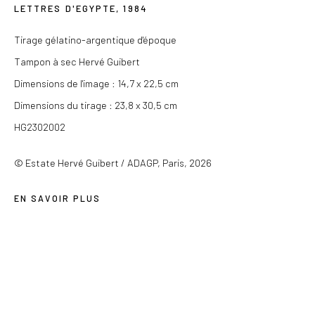
LETTRES D'EGYPTE
,
1984
Du mercredi au samedi de 14h à 19h
Tirage gélatino-argentique d'époque
Ou sur rendez-vous
Tampon à sec Hervé Guibert
Dimensions de l'image : 14,7 x 22,5 cm
Dimensions du tirage : 23,8 x 30,5 cm
HG2302002
Privacy Policy
COPYRIGHT © 2026 LES DOUCHES LA GALERIE
© Estate Hervé Guibert / ADAGP, Paris, 2026
SITE BY ARTLOGIC
EN SAVOIR PLUS