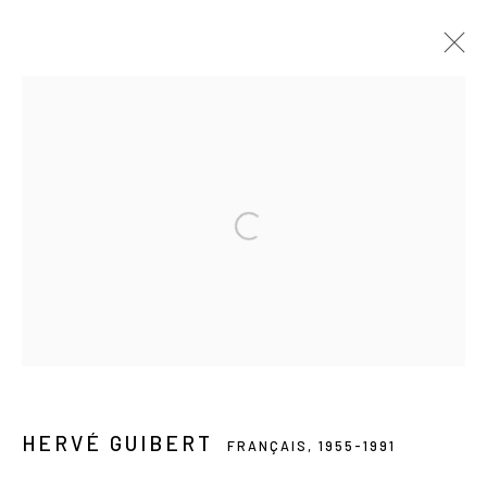
HERVÉ GUIBERT
FRANÇAIS,
1955-1991
PRÉSENTATION
ŒUVRES
VIDÉO
BIOGRAPHIE
PRESSE
EXPOSITIONS
CATALOGUES
ACTUALITÉS
FOIRES
Les Douches la Galerie
54, rue Chapon
75003 Paris
+33 (0) 9 61 48 92 34
HERVÉ GUIBERT
FRANÇAIS,
1955-1991
contact@lesdoucheslagalerie.com