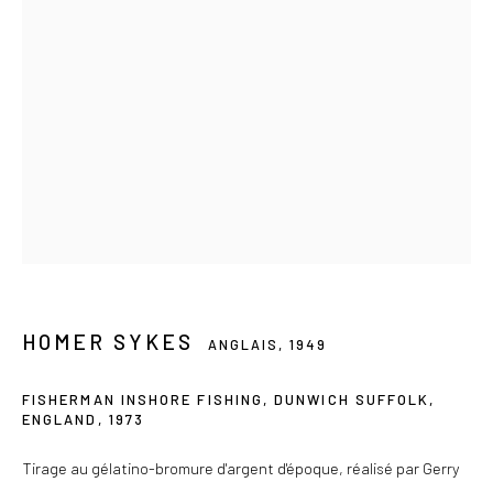
Du mercredi au samedi de 14h à 19h
Ou sur rendez-vous
Privacy Policy
COPYRIGHT © 2026 LES DOUCHES LA GALERIE
SITE BY ARTLOGIC
HOMER SYKES
ANGLAIS,
1949
FISHERMAN INSHORE FISHING, DUNWICH SUFFOLK,
ENGLAND
,
1973
Tirage au gélatino-bromure d'argent d'époque, réalisé par Gerry