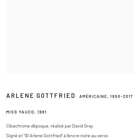
Du mercredi au samedi de 14h à 19h
Ou sur rendez-vous
Privacy Policy
COPYRIGHT © 2026 LES DOUCHES LA GALERIE
SITE BY ARTLOGIC
ARLENE GOTTFRIED
AMÉRICAINE,
1950-2017
MISS YAUCO
,
1981
Cibachrome d'époque, réalisé par David Gray
Signé et "© Arlene Gottfried" à l'encre noire au verso