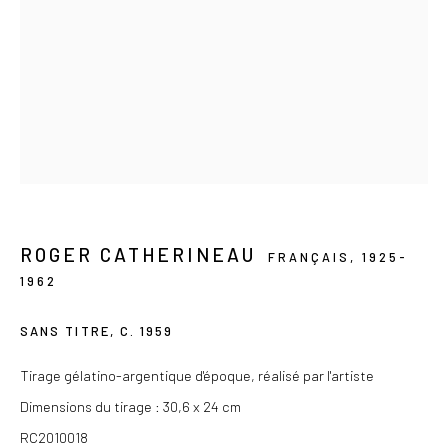
Privacy Policy
COPYRIGHT © 2026 LES DOUCHES LA GALERIE
SITE BY ARTLOGIC
ROGER CATHERINEAU
FRANÇAIS,
1925-
1962
SANS TITRE
,
C. 1959
Tirage gélatino-argentique d'époque, réalisé par l'artiste
Dimensions du tirage : 30,6 x 24 cm
RC2010018