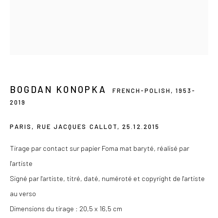
Du mercredi au samedi de 14h à 19h
Ou sur rendez-vous
BOGDAN KONOPKA
Privacy Policy
FRENCH-POLISH,
1953-
2019
COPYRIGHT © 2026 LES DOUCHES LA GALERIE
SITE BY ARTLOGIC
PARIS, RUE JACQUES CALLOT
,
25.12.2015
Tirage par contact sur papier Foma mat baryté, réalisé par
l'artiste
Signé par l'artiste, titré, daté, numéroté et copyright de l'artiste
au verso
Dimensions du tirage : 20,5 x 16,5 cm