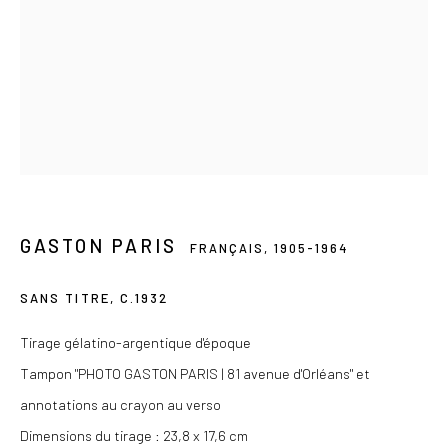
Du mercredi au samedi de 14h à 19h
Ou sur rendez-vous
Privacy Policy
COPYRIGHT © 2026 LES DOUCHES LA GALERIE
SITE BY ARTLOGIC
GASTON PARIS
FRANÇAIS,
1905-1964
SANS TITRE
,
C.1932
Tirage gélatino-argentique d'époque
Tampon "PHOTO GASTON PARIS | 81 avenue d'Orléans" et
annotations au crayon au verso
Dimensions du tirage : 23,8 x 17,6 cm