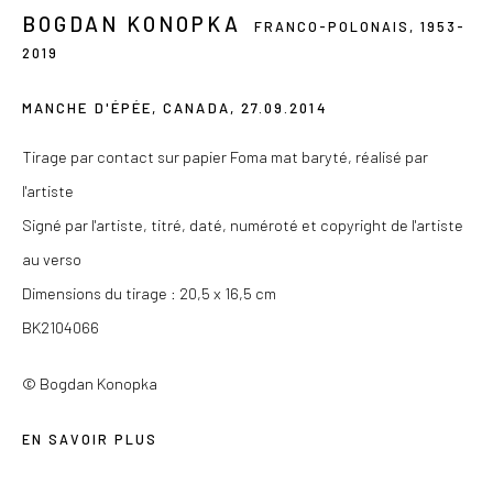
contact@lesdoucheslagalerie.com
BOGDAN KONOPKA
FRANCO-POLONAIS,
1953-
2019
Du mercredi au samedi de 14h à 19h
Ou sur rendez-vous
MANCHE D'ÉPÉE, CANADA
,
27.09.2014
Tirage par contact sur papier Foma mat baryté, réalisé par
l'artiste
Signé par l'artiste, titré, daté, numéroté et copyright de l'artiste
Privacy Policy
au verso
COPYRIGHT © 2026 LES DOUCHES LA GALERIE
Dimensions du tirage : 20,5 x 16,5 cm
SITE BY ARTLOGIC
BK2104066
© Bogdan Konopka
EN SAVOIR PLUS